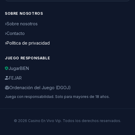
SOBRE NOSOTROS
Sobre nosotros
Contacto
Política de privacidad
JUEGO RESPONSABLE
JugarBIEN
FEJAR
Ordenación del Juego (DGOJ)
Juega con responsabilidad. Solo para mayores de 18 años.
© 2026 Casino En Vivo Vip. Todos los derechos reservados.