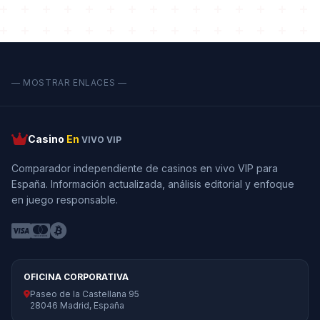
— MOSTRAR ENLACES —
Casino
En
VIVO VIP
Comparador independiente de casinos en vivo VIP para
España. Información actualizada, análisis editorial y enfoque
en juego responsable.
OFICINA CORPORATIVA
Paseo de la Castellana 95
28046 Madrid, España